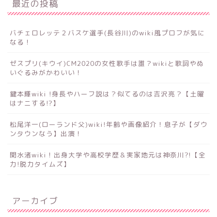
最近の投稿
バチェロレッテ２バスケ選手(長谷川)のwiki風プロフが気に
なる！
ゼスプリ(キウイ)CM2020の女性歌手は誰？wikiと歌詞やぬ
いぐるみがかわいい！
鍵本輝wiki !身長やハーフ説は？似てるのは吉沢亮？【土曜
はナニする!?】
松尾洋一(ローランド父)wiki!年齢や画像紹介！息子が【ダウ
ンタウンなう】出演！
関水渚wiki！出身大学や高校学歴＆実家地元は神奈川?!【全
力!脱力タイムズ】
アーカイブ