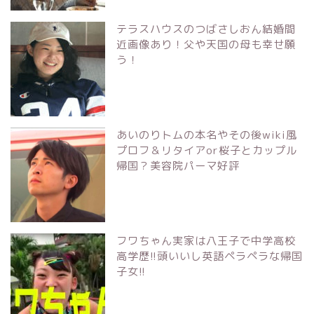
テラスハウスのつばさしおん結婚間
近画像あり！父や天国の母も幸せ願
う！
あいのりトムの本名やその後wiki風
プロフ＆リタイアor桜子とカップル
帰国？美容院パーマ好評
フワちゃん実家は八王子で中学高校
高学歴!!頭いいし英語ペラペラな帰国
子女!!