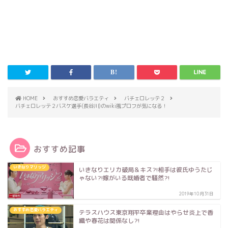
HOME
おすすめ恋愛バラエティ
バチェロレッテ２
バチェロレッテ２バスケ選手(長谷川)のwiki風プロフが気になる！
おすすめ記事
いきなりマリッジ
いきなりエリカ破局＆キス?!相手は彼氏ゆうたじ
ゃない?!嫁がいる既婚者で騒然?!
2019年10月31日
おすすめ恋愛バラエティ
テラスハウス東京翔平卒業理由はやらせ炎上で香
織や春花は関係なし?!