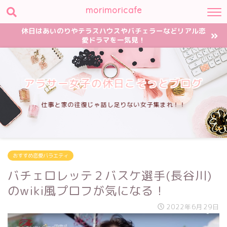
morimoricafe
休日はあいのりやテラスハウスやバチェラーなどリアル恋
愛ドラマを一気見！
アラサー女子の休日こそっとブログ
仕事と家の往復じゃ話し足りない女子集まれ！！
おすすめ恋愛バラエティ
バチェロレッテ２バスケ選手(長谷川)
のwiki風プロフが気になる！
2022年6月29日