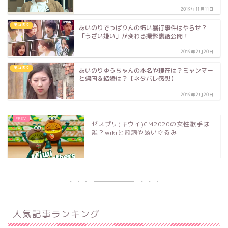
2019年11月11日
あいのり
あいのりでっぱりんの怖い暴行事件はやらせ？
「うざい嫌い」が変わる撮影裏話公開！
2019年2月20日
あいのり
あいのりゆうちゃんの本名や現在は？ミャンマー
と帰国＆結婚は？【ネタバレ感想】
2019年2月20日
ゼスプリ(キウイ)CM2020の女性歌手は
誰？wikiと歌詞やぬいぐるみ...
人気記事ランキング