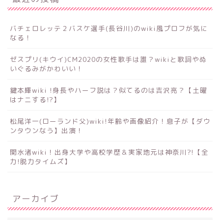
バチェロレッテ２バスケ選手(長谷川)のwiki風プロフが気に
なる！
ゼスプリ(キウイ)CM2020の女性歌手は誰？wikiと歌詞やぬ
いぐるみがかわいい！
鍵本輝wiki !身長やハーフ説は？似てるのは吉沢亮？【土曜
はナニする!?】
松尾洋一(ローランド父)wiki!年齢や画像紹介！息子が【ダウ
ンタウンなう】出演！
関水渚wiki！出身大学や高校学歴＆実家地元は神奈川?!【全
力!脱力タイムズ】
アーカイブ