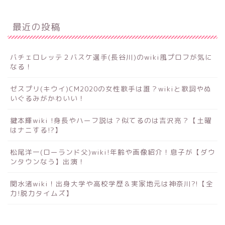
最近の投稿
バチェロレッテ２バスケ選手(長谷川)のwiki風プロフが気に
なる！
ゼスプリ(キウイ)CM2020の女性歌手は誰？wikiと歌詞やぬ
いぐるみがかわいい！
鍵本輝wiki !身長やハーフ説は？似てるのは吉沢亮？【土曜
はナニする!?】
松尾洋一(ローランド父)wiki!年齢や画像紹介！息子が【ダウ
ンタウンなう】出演！
関水渚wiki！出身大学や高校学歴＆実家地元は神奈川?!【全
力!脱力タイムズ】