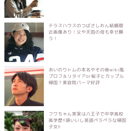
テラスハウスのつばさしおん結婚間
近画像あり！父や天国の母も幸せ願
う！
あいのりトムの本名やその後wiki風
プロフ＆リタイアor桜子とカップル
帰国？美容院パーマ好評
フワちゃん実家は八王子で中学高校
高学歴!!頭いいし英語ペラペラな帰国
子女!!