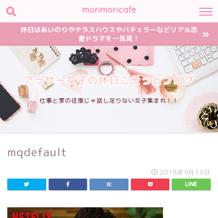
morimoricafe
休日はあいのりやテラスハウスやバチェラーなどリアル恋
愛ドラマを一気見！
アラサー女子の休日こそっとブログ
仕事と家の往復じゃ話し足りない女子集まれ！！
mqdefault
2018年9月10日