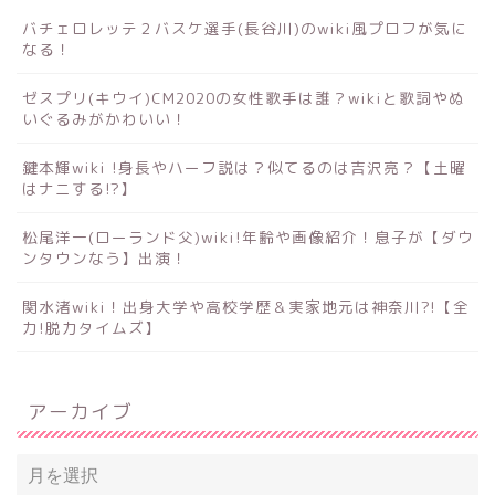
バチェロレッテ２バスケ選手(長谷川)のwiki風プロフが気に
なる！
ゼスプリ(キウイ)CM2020の女性歌手は誰？wikiと歌詞やぬ
いぐるみがかわいい！
鍵本輝wiki !身長やハーフ説は？似てるのは吉沢亮？【土曜
はナニする!?】
松尾洋一(ローランド父)wiki!年齢や画像紹介！息子が【ダウ
ンタウンなう】出演！
関水渚wiki！出身大学や高校学歴＆実家地元は神奈川?!【全
力!脱力タイムズ】
アーカイブ