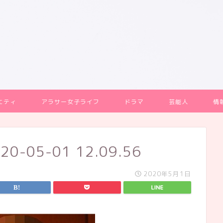
エティ
アラサー女子ライフ
ドラマ
芸能人
情
05-01 12.09.56
2020年5月1日