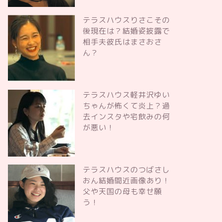
テラスハウスりさこその
後現在は？結婚姿披露で
相手夫彼氏はまさおさ
ん？
テラスハウス軽井沢ゆい
ちゃんが怖くて炎上？過
去インスタや宅飲みの何
が悪い！
テラスハウスのつばさし
おん結婚間近画像あり！
父や天国の母も幸せ願
う！