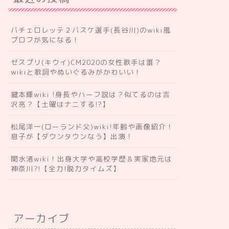
バチェロレッテ２バスケ選手(長谷川)のwiki風
プロフが気になる！
ゼスプリ(キウイ)CM2020の女性歌手は誰？
wikiと歌詞やぬいぐるみがかわいい！
鍵本輝wiki !身長やハーフ説は？似てるのは吉
沢亮？【土曜はナニする!?】
松尾洋一(ローランド父)wiki!年齢や画像紹介！
息子が【ダウンタウンなう】出演！
関水渚wiki！出身大学や高校学歴＆実家地元は
神奈川?!【全力!脱力タイムズ】
アーカイブ