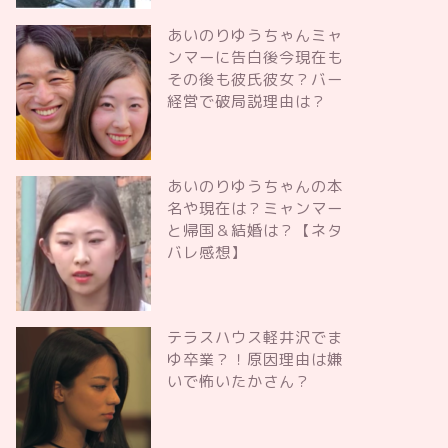
あいのりゆうちゃんミャ
ンマーに告白後今現在も
その後も彼氏彼女？バー
経営で破局説理由は？
あいのりゆうちゃんの本
名や現在は？ミャンマー
と帰国＆結婚は？【ネタ
バレ感想】
テラスハウス軽井沢でま
ゆ卒業？！原因理由は嫌
いで怖いたかさん？