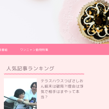
報番組
ワンニャン動物特集
人気記事ランキング
テラスハウスつばさしお
ん結末は破局?!理由は浮
気で相手はまやって本
当？