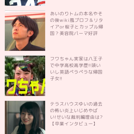
あいのりトムの本名やそ
の後wiki風プロフ＆リタ
イアor桜子とカップル帰
国？美容院パーマ好評
フワちゃん実家は八王子
で中学高校高学歴!!頭い
いし英語ペラペラな帰国
子女!!
テラスハウスゆいの過去
の怖い炎上いじめやば
い!せいな裁判編理由は?
【卒業インタビュー】