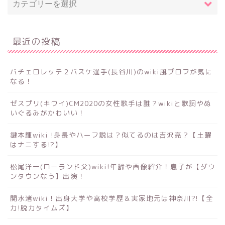
最近の投稿
バチェロレッテ２バスケ選手(長谷川)のwiki風プロフが気に
なる！
ゼスプリ(キウイ)CM2020の女性歌手は誰？wikiと歌詞やぬ
いぐるみがかわいい！
鍵本輝wiki !身長やハーフ説は？似てるのは吉沢亮？【土曜
はナニする!?】
松尾洋一(ローランド父)wiki!年齢や画像紹介！息子が【ダウ
ンタウンなう】出演！
関水渚wiki！出身大学や高校学歴＆実家地元は神奈川?!【全
力!脱力タイムズ】