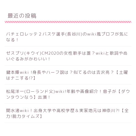
最近の投稿
バチェロレッテ２バスケ選手(長谷川)のwiki風プロフが気に
なる！
ゼスプリ(キウイ)CM2020の女性歌手は誰？wikiと歌詞やぬ
いぐるみがかわいい！
鍵本輝wiki !身長やハーフ説は？似てるのは吉沢亮？【土曜
はナニする!?】
松尾洋一(ローランド父)wiki!年齢や画像紹介！息子が【ダウ
ンタウンなう】出演！
関水渚wiki！出身大学や高校学歴＆実家地元は神奈川?!【全
力!脱力タイムズ】