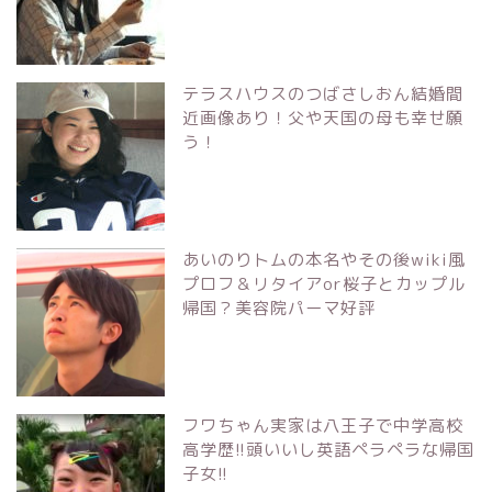
テラスハウスのつばさしおん結婚間
近画像あり！父や天国の母も幸せ願
う！
あいのりトムの本名やその後wiki風
プロフ＆リタイアor桜子とカップル
帰国？美容院パーマ好評
フワちゃん実家は八王子で中学高校
高学歴!!頭いいし英語ペラペラな帰国
子女!!