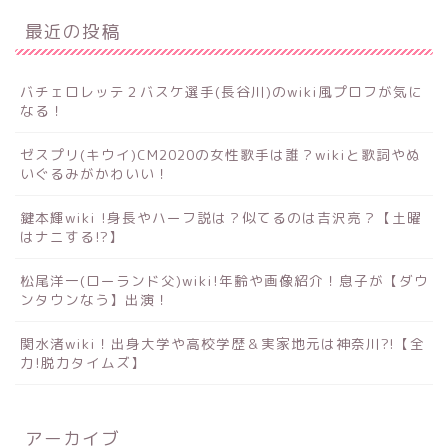
最近の投稿
バチェロレッテ２バスケ選手(長谷川)のwiki風プロフが気に
なる！
ゼスプリ(キウイ)CM2020の女性歌手は誰？wikiと歌詞やぬ
いぐるみがかわいい！
鍵本輝wiki !身長やハーフ説は？似てるのは吉沢亮？【土曜
はナニする!?】
松尾洋一(ローランド父)wiki!年齢や画像紹介！息子が【ダウ
ンタウンなう】出演！
関水渚wiki！出身大学や高校学歴＆実家地元は神奈川?!【全
力!脱力タイムズ】
アーカイブ