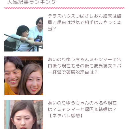
人気記事ランキング
テラスハウスつばさしおん結末は破
局?!理由は浮気で相手はまやって本
当？
あいのりゆうちゃんミャンマーに告
白後今現在もその後も彼氏彼女？バ
ー経営で破局説理由は？
あいのりゆうちゃんの本名や現在
は？ミャンマーと帰国＆結婚は？
【ネタバレ感想】