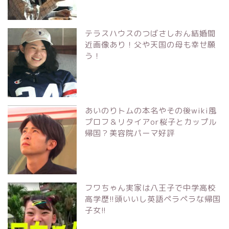
テラスハウスのつばさしおん結婚間
近画像あり！父や天国の母も幸せ願
う！
あいのりトムの本名やその後wiki風
プロフ＆リタイアor桜子とカップル
帰国？美容院パーマ好評
フワちゃん実家は八王子で中学高校
高学歴!!頭いいし英語ペラペラな帰国
子女!!