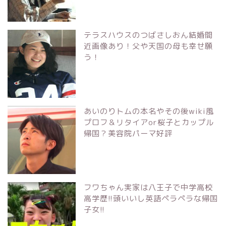
テラスハウスのつばさしおん結婚間
近画像あり！父や天国の母も幸せ願
う！
あいのりトムの本名やその後wiki風
プロフ＆リタイアor桜子とカップル
帰国？美容院パーマ好評
フワちゃん実家は八王子で中学高校
高学歴!!頭いいし英語ペラペラな帰国
子女!!