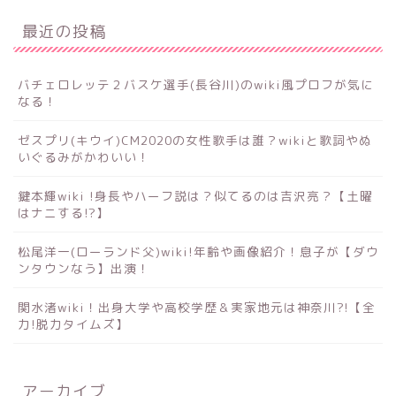
最近の投稿
バチェロレッテ２バスケ選手(長谷川)のwiki風プロフが気に
なる！
ゼスプリ(キウイ)CM2020の女性歌手は誰？wikiと歌詞やぬ
いぐるみがかわいい！
鍵本輝wiki !身長やハーフ説は？似てるのは吉沢亮？【土曜
はナニする!?】
松尾洋一(ローランド父)wiki!年齢や画像紹介！息子が【ダウ
ンタウンなう】出演！
関水渚wiki！出身大学や高校学歴＆実家地元は神奈川?!【全
力!脱力タイムズ】
アーカイブ