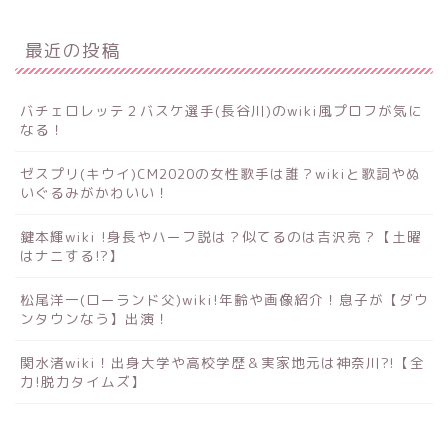
最近の投稿
バチェロレッテ２バスケ選手(長谷川)のwiki風プロフが気に
なる！
ゼスプリ(キウイ)CM2020の女性歌手は誰？wikiと歌詞やぬ
いぐるみがかわいい！
鍵本輝wiki !身長やハーフ説は？似てるのは吉沢亮？【土曜
はナニする!?】
松尾洋一(ローランド父)wiki!年齢や画像紹介！息子が【ダウ
ンタウンなう】出演！
関水渚wiki！出身大学や高校学歴＆実家地元は神奈川?!【全
力!脱力タイムズ】