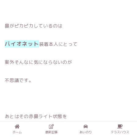
鼻がピカピカしているのは
バイオネット
装着本人にとって
案外そんなに気にならないのが
不思議です。
あとはその赤鼻ライト状態を
ホーム
最新記事
あいのり
テラスハウス
同居人が見慣れれば