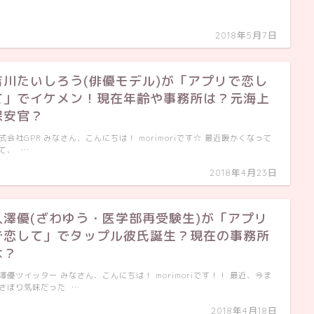
2018年5月7日
吉川たいしろう(俳優モデル)が「アプリで恋し
て」でイケメン！現在年齢や事務所は？元海上
保安官？
式会社GPR みなさん、こんにちは！ morimoriです☆ 最近暖かくなって
て、 …
2018年4月23日
入澤優(ざわゆう・医学部再受験生)が「アプリ
で恋して」でタップル彼氏誕生？現在の事務所
は？
澤優ツイッター みなさん、こんにちは！ morimoriです！！ 最近、今ま
さぼり気味だった …
2018年4月18日