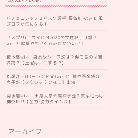
バチェロレッテ２バスケ選手(長谷川)のwiki風
プロフが気になる！
ゼスプリ(キウイ)CM2020の女性歌手は誰？
wikiと歌詞やぬいぐるみがかわいい！
鍵本輝wiki !身長やハーフ説は？似てるのは吉
沢亮？【土曜はナニする!?】
松尾洋一(ローランド父)wiki!年齢や画像紹介！
息子が【ダウンタウンなう】出演！
関水渚wiki！出身大学や高校学歴＆実家地元は
神奈川?!【全力!脱力タイムズ】
アーカイブ