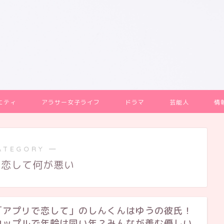
エティ
アラサー女子ライフ
ドラマ
芸能人
情
ATEGORY ―
で恋して何が悪い
「アプリで恋して」のしんくんはゆうの彼氏！
カップルで年齢は同い年？みんなが羨む優しい