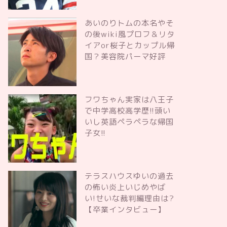
あいのりトムの本名やそ
の後wiki風プロフ＆リタ
イアor桜子とカップル帰
国？美容院パーマ好評
フワちゃん実家は八王子
で中学高校高学歴!!頭い
いし英語ペラペラな帰国
子女!!
テラスハウスゆいの過去
の怖い炎上いじめやば
い!せいな裁判編理由は?
【卒業インタビュー】