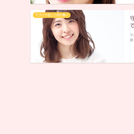
アプリで恋して何が悪い
守
最