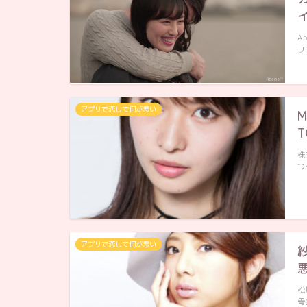
A
リ
アプリで恋して何が悪い
株
つ
アプリで恋して何が悪い
松
骨