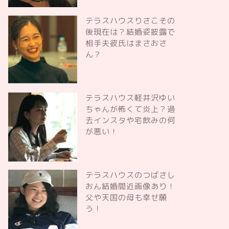
テラスハウスりさこその
後現在は？結婚姿披露で
相手夫彼氏はまさおさ
ん？
テラスハウス軽井沢ゆい
ちゃんが怖くて炎上？過
去インスタや宅飲みの何
が悪い！
テラスハウスのつばさし
おん結婚間近画像あり！
父や天国の母も幸せ願
う！