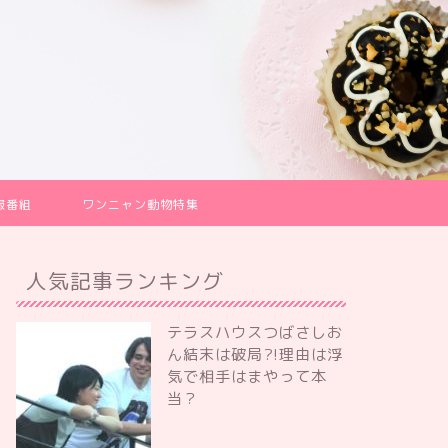
報番組
ワンニャン動物特集
人気記事ランキング
テラスハウスつばさしお
ん結末は破局?!理由は浮
気で相手はまやって本
当？