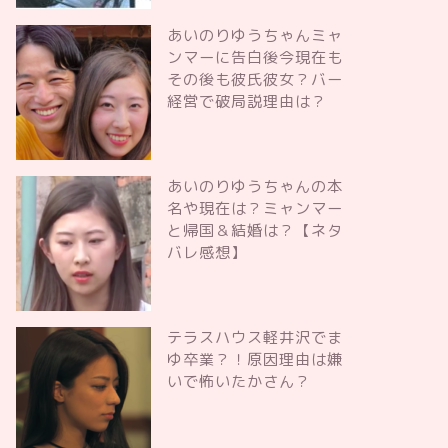
あいのりゆうちゃんミャ
ンマーに告白後今現在も
その後も彼氏彼女？バー
経営で破局説理由は？
あいのりゆうちゃんの本
名や現在は？ミャンマー
と帰国＆結婚は？【ネタ
バレ感想】
テラスハウス軽井沢でま
ゆ卒業？！原因理由は嫌
いで怖いたかさん？