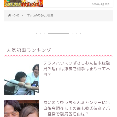
2020年4月28日
HOME
マツコの知らない世界
人気記事ランキング
テラスハウスつばさしおん結末は破
局?!理由は浮気で相手はまやって本
当？
あいのりゆうちゃんミャンマーに告
白後今現在もその後も彼氏彼女？バ
ー経営で破局説理由は？