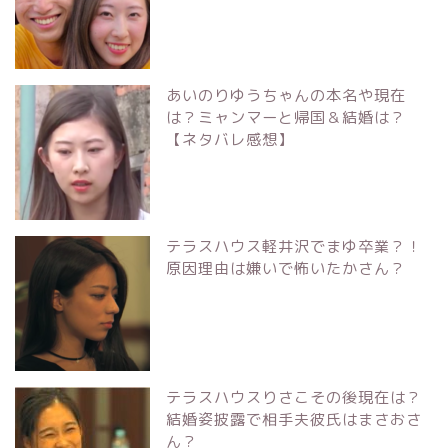
あいのりゆうちゃんの本名や現在
は？ミャンマーと帰国＆結婚は？
【ネタバレ感想】
テラスハウス軽井沢でまゆ卒業？！
原因理由は嫌いで怖いたかさん？
テラスハウスりさこその後現在は？
結婚姿披露で相手夫彼氏はまさおさ
ん？