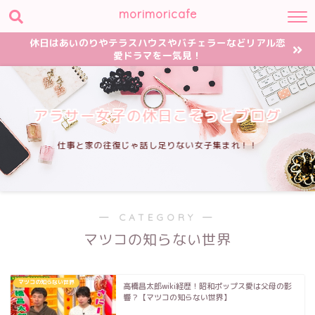
morimoricafe
休日はあいのりやテラスハウスやバチェラーなどリアル恋
愛ドラマを一気見！
アラサー女子の休日こそっとブログ
仕事と家の往復じゃ話し足りない女子集まれ！！
― CATEGORY ―
マツコの知らない世界
マツコの知らない世界
高橋昌太郎wiki経歴！昭和ポップス愛は父母の影
響？【マツコの知らない世界】