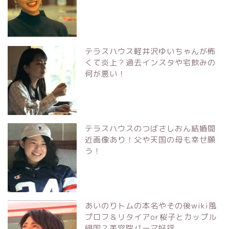
テラスハウス軽井沢ゆいちゃんが怖
くて炎上？過去インスタや宅飲みの
何が悪い！
テラスハウスのつばさしおん結婚間
近画像あり！父や天国の母も幸せ願
う！
あいのりトムの本名やその後wiki風
プロフ＆リタイアor桜子とカップル
帰国？美容院パーマ好評