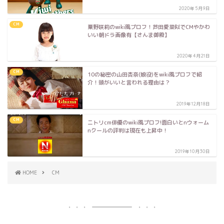
2020年5月9日
CM
粟野咲莉のwiki風プロフ！芦田愛菜似でCMやかわ
いい朝ドラ画像有【さんま御殿】
2020年4月21日
CM
10の秘密の山田杏奈(娘役)をwiki風プロフで紹
介！頭がいいと言われる理由は？
2019年12月18日
CM
ニトリcm俳優のwiki風プロフ!面白いとnウォーム
nクールの評判は現在も上昇中！
2019年10月30日
HOME
CM