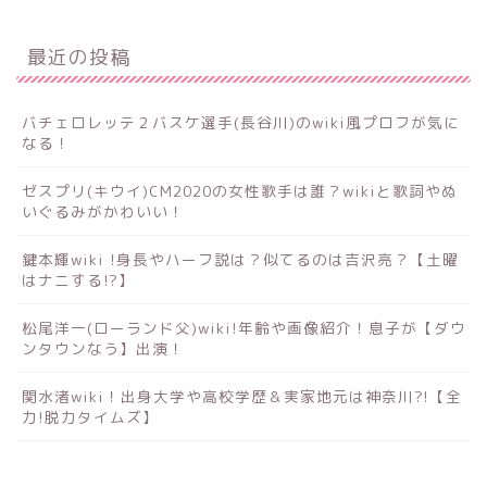
最近の投稿
バチェロレッテ２バスケ選手(長谷川)のwiki風プロフが気に
なる！
ゼスプリ(キウイ)CM2020の女性歌手は誰？wikiと歌詞やぬ
いぐるみがかわいい！
鍵本輝wiki !身長やハーフ説は？似てるのは吉沢亮？【土曜
はナニする!?】
松尾洋一(ローランド父)wiki!年齢や画像紹介！息子が【ダウ
ンタウンなう】出演！
関水渚wiki！出身大学や高校学歴＆実家地元は神奈川?!【全
力!脱力タイムズ】