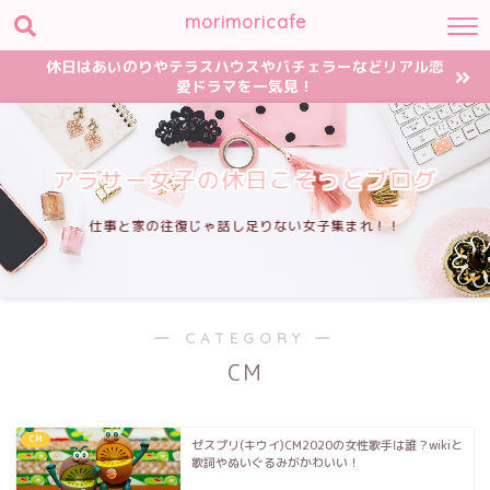
morimoricafe
休日はあいのりやテラスハウスやバチェラーなどリアル恋
愛ドラマを一気見！
アラサー女子の休日こそっとブログ
仕事と家の往復じゃ話し足りない女子集まれ！！
― CATEGORY ―
CM
CM
ゼスプリ(キウイ)CM2020の女性歌手は誰？wikiと
歌詞やぬいぐるみがかわいい！