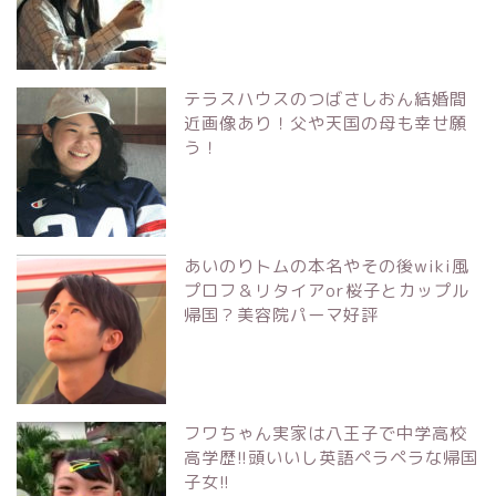
テラスハウスのつばさしおん結婚間
近画像あり！父や天国の母も幸せ願
う！
あいのりトムの本名やその後wiki風
プロフ＆リタイアor桜子とカップル
帰国？美容院パーマ好評
フワちゃん実家は八王子で中学高校
高学歴!!頭いいし英語ペラペラな帰国
子女!!