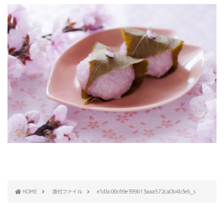
HOME
添付ファイル
e1dbc06c69e399b13aaa572ca0b4b3eb_s