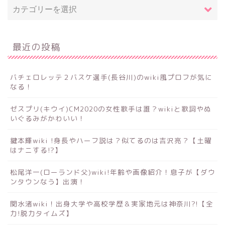
最近の投稿
バチェロレッテ２バスケ選手(長谷川)のwiki風プロフが気に
なる！
ゼスプリ(キウイ)CM2020の女性歌手は誰？wikiと歌詞やぬ
いぐるみがかわいい！
鍵本輝wiki !身長やハーフ説は？似てるのは吉沢亮？【土曜
はナニする!?】
松尾洋一(ローランド父)wiki!年齢や画像紹介！息子が【ダウ
ンタウンなう】出演！
関水渚wiki！出身大学や高校学歴＆実家地元は神奈川?!【全
力!脱力タイムズ】