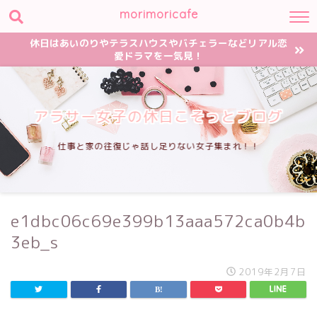
morimoricafe
休日はあいのりやテラスハウスやバチェラーなどリアル恋
愛ドラマを一気見！
アラサー女子の休日こそっとブログ
仕事と家の往復じゃ話し足りない女子集まれ！！
e1dbc06c69e399b13aaa572ca0b4b
3eb_s
2019年2月7日