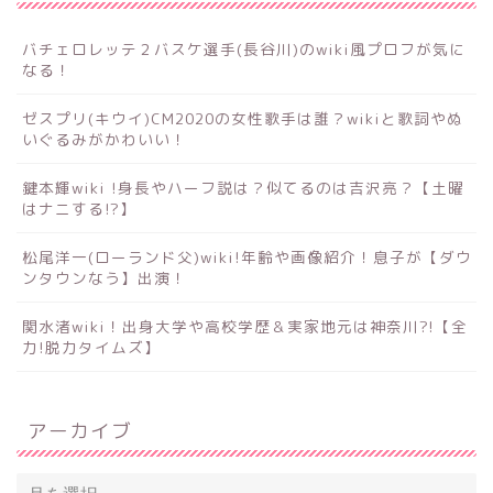
バチェロレッテ２バスケ選手(長谷川)のwiki風プロフが気に
なる！
ゼスプリ(キウイ)CM2020の女性歌手は誰？wikiと歌詞やぬ
いぐるみがかわいい！
鍵本輝wiki !身長やハーフ説は？似てるのは吉沢亮？【土曜
はナニする!?】
松尾洋一(ローランド父)wiki!年齢や画像紹介！息子が【ダウ
ンタウンなう】出演！
関水渚wiki！出身大学や高校学歴＆実家地元は神奈川?!【全
力!脱力タイムズ】
アーカイブ