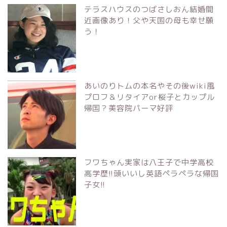
テラスハウスのつばさしおん結婚間
近画像あり！父や天国の母も幸せ願
う！
あいのりトムの本名やその後wiki風
プロフ＆リタイアor桜子とカップル
帰国？美容院パーマ好評
フワちゃん実家は八王子で中学高校
高学歴!!頭いいし英語ペラペラな帰国
子女!!