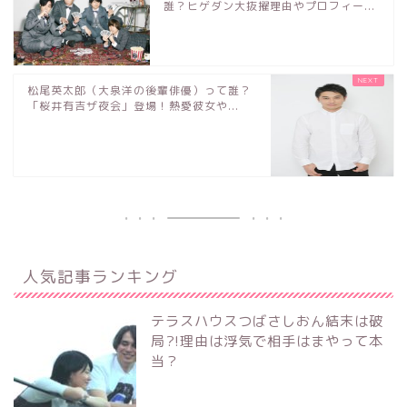
誰？ヒゲダン大抜擢理由やプロフィー...
松尾英太郎（大泉洋の後輩俳優）って誰？
「桜井有吉ザ夜会」登場！熱愛彼女や...
人気記事ランキング
テラスハウスつばさしおん結末は破
局?!理由は浮気で相手はまやって本
当？