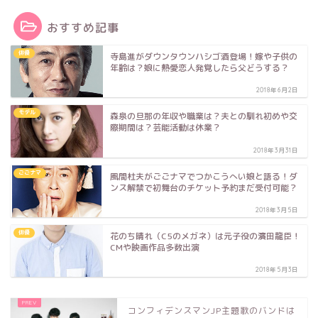
おすすめ記事
俳優
寺島進がダウンタウンハシゴ酒登場！嫁や子供の
年齢は？娘に熱愛恋人発覚したら父どうする？
2018年6月2日
モデル
森泉の旦那の年収や職業は？夫との馴れ初めや交
際期間は？芸能活動は休業？
2018年3月31日
ごごナマ
風間杜夫がごごナマでつかこうへい娘と語る！ダ
ンス解禁で初舞台のチケット予約まだ受付可能？
2018年3月5日
俳優
花のち晴れ（C5のメガネ）は元子役の濱田龍臣！
CMや映画作品多数出演
2018年5月3日
コンフィデンスマンJP主題歌のバンドは