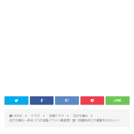
HOME
ドラマ
恋愛ドラマ
花のち晴れ
花のち晴れ一茶役（C5の金髪イケメン華道家）誰？俳優鈴木仁の黒髪もかわいい！