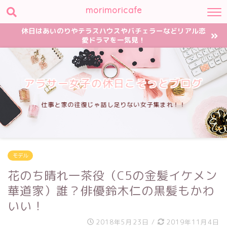
morimoricafe
休日はあいのりやテラスハウスやバチェラーなどリアル恋
愛ドラマを一気見！
アラサー女子の休日こそっとブログ
仕事と家の往復じゃ話し足りない女子集まれ！！
モデル
花のち晴れ一茶役（C5の金髪イケメン
華道家）誰？俳優鈴木仁の黒髪もかわ
いい！
2018年5月23日
/
2019年11月4日