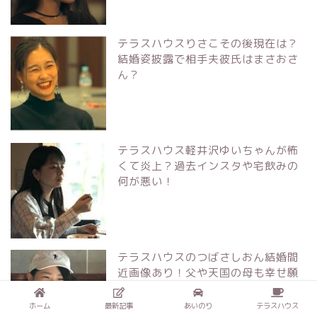
テラスハウスりさこその後現在は？
結婚姿披露で相手夫彼氏はまさおさ
ん？
テラスハウス軽井沢ゆいちゃんが怖
くて炎上？過去インスタや宅飲みの
何が悪い！
テラスハウスのつばさしおん結婚間
近画像あり！父や天国の母も幸せ願
う！
ホーム
最新記事
あいのり
テラスハウス