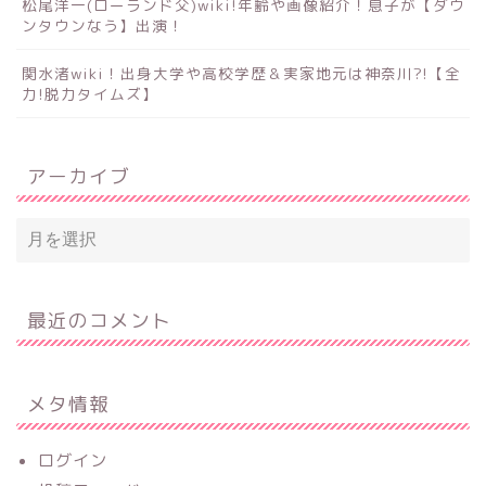
松尾洋一(ローランド父)wiki!年齢や画像紹介！息子が【ダウ
ンタウンなう】出演！
関水渚wiki！出身大学や高校学歴＆実家地元は神奈川?!【全
力!脱力タイムズ】
アーカイブ
最近のコメント
メタ情報
ログイン