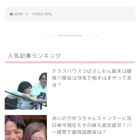
HOME
51NEzl-EPhL
人気記事ランキング
テラスハウスつばさしおん結末は破
局?!理由は浮気で相手はまやって本
当？
あいのりゆうちゃんミャンマーに告
白後今現在もその後も彼氏彼女？バ
ー経営で破局説理由は？