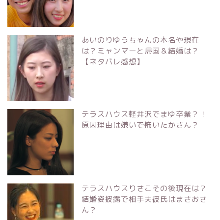
あいのりゆうちゃんの本名や現在
は？ミャンマーと帰国＆結婚は？
【ネタバレ感想】
テラスハウス軽井沢でまゆ卒業？！
原因理由は嫌いで怖いたかさん？
テラスハウスりさこその後現在は？
結婚姿披露で相手夫彼氏はまさおさ
ん？