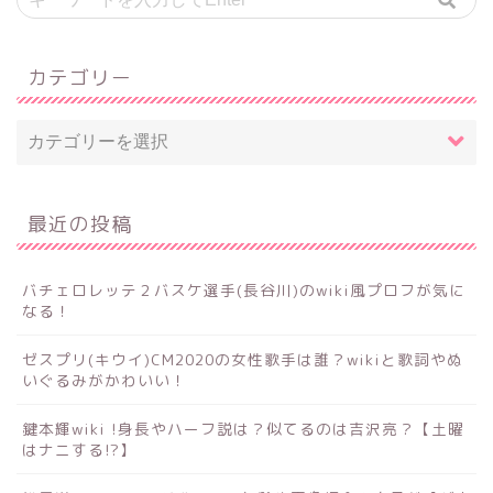
カテゴリー
最近の投稿
バチェロレッテ２バスケ選手(長谷川)のwiki風プロフが気に
なる！
ゼスプリ(キウイ)CM2020の女性歌手は誰？wikiと歌詞やぬ
いぐるみがかわいい！
鍵本輝wiki !身長やハーフ説は？似てるのは吉沢亮？【土曜
はナニする!?】