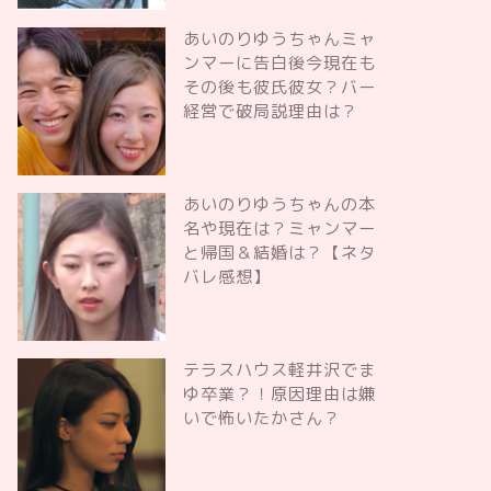
あいのりゆうちゃんミャ
ンマーに告白後今現在も
その後も彼氏彼女？バー
経営で破局説理由は？
あいのりゆうちゃんの本
名や現在は？ミャンマー
と帰国＆結婚は？【ネタ
バレ感想】
テラスハウス軽井沢でま
ゆ卒業？！原因理由は嫌
いで怖いたかさん？