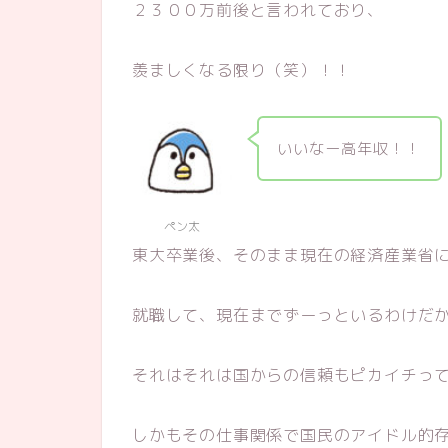
２３００万前後と言われており、
羨ましくなる限り（笑）！！
いいなー高年収！！
ペン太
東大卒業後、そのまま現在の経済産業省
就職して、現在までずーっといるわけだ
それはそれは国からの信頼もピカイチっ
しかもその仕事関係で国民のアイドル的