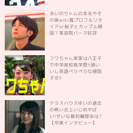
あいのりトムの本名やそ
の後wiki風プロフ＆リタ
イアor桜子とカップル帰
国？美容院パーマ好評
フワちゃん実家は八王子
で中学高校高学歴!!頭い
いし英語ペラペラな帰国
子女!!
テラスハウスゆいの過去
の怖い炎上いじめやば
い!せいな裁判編理由は?
【卒業インタビュー】