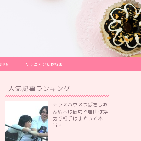
報番組
ワンニャン動物特集
人気記事ランキング
テラスハウスつばさしお
ん結末は破局?!理由は浮
気で相手はまやって本
当？