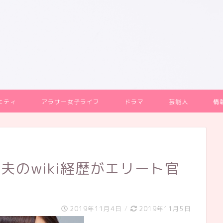
エティ
アラサー女子ライフ
ドラマ
芸能人
情
夫のwiki経歴がエリート官
2019年11月4日
/
2019年11月5日