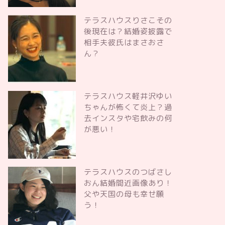
テラスハウスりさこその
後現在は？結婚姿披露で
相手夫彼氏はまさおさ
ん？
テラスハウス軽井沢ゆい
ちゃんが怖くて炎上？過
去インスタや宅飲みの何
が悪い！
テラスハウスのつばさし
おん結婚間近画像あり！
父や天国の母も幸せ願
う！