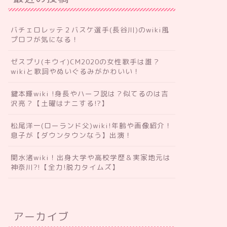
バチェロレッテ２バスケ選手(長谷川)のwiki風
プロフが気になる！
ゼスプリ(キウイ)CM2020の女性歌手は誰？
wikiと歌詞やぬいぐるみがかわいい！
鍵本輝wiki !身長やハーフ説は？似てるのは吉
沢亮？【土曜はナニする!?】
松尾洋一(ローランド父)wiki!年齢や画像紹介！
息子が【ダウンタウンなう】出演！
関水渚wiki！出身大学や高校学歴＆実家地元は
神奈川?!【全力!脱力タイムズ】
アーカイブ