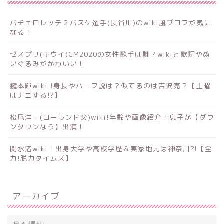
バチェロレッテ２バスケ選手(長谷川)のwiki風プロフが気に
なる！
ゼスプリ(キウイ)CM2020の女性歌手は誰？wikiと歌詞やぬ
いぐるみがかわいい！
鍵本輝wiki !身長やハーフ説は？似てるのは吉沢亮？【土曜
はナニする!?】
松尾洋一(ローランド父)wiki!年齢や画像紹介！息子が【ダウ
ンタウンなう】出演！
関水渚wiki！出身大学や高校学歴＆実家地元は神奈川?!【全
力!脱力タイムズ】
アーカイブ