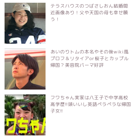
テラスハウスのつばさしおん結婚間
近画像あり！父や天国の母も幸せ願
う！
あいのりトムの本名やその後wiki風
プロフ＆リタイアor桜子とカップル
帰国？美容院パーマ好評
フワちゃん実家は八王子で中学高校
高学歴!!頭いいし英語ペラペラな帰国
子女!!