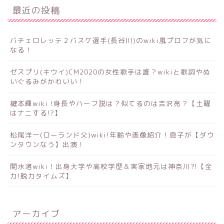
最近の投稿
バチェロレッテ２バスケ選手(長谷川)のwiki風プロフが気に
なる！
ゼスプリ(キウイ)CM2020の女性歌手は誰？wikiと歌詞やぬ
いぐるみがかわいい！
鍵本輝wiki !身長やハーフ説は？似てるのは吉沢亮？【土曜
はナニする!?】
松尾洋一(ローランド父)wiki!年齢や画像紹介！息子が【ダウ
ンタウンなう】出演！
関水渚wiki！出身大学や高校学歴＆実家地元は神奈川?!【全
力!脱力タイムズ】
アーカイブ