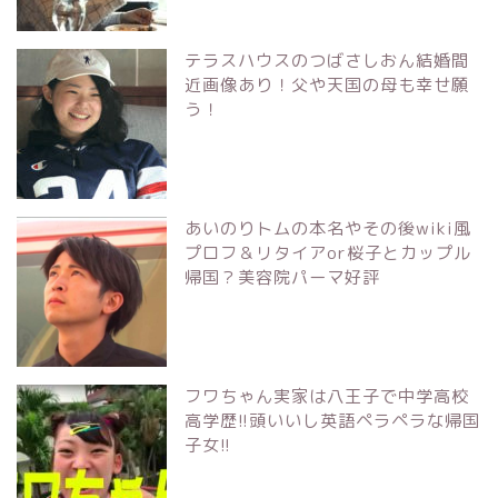
テラスハウスのつばさしおん結婚間
近画像あり！父や天国の母も幸せ願
う！
あいのりトムの本名やその後wiki風
プロフ＆リタイアor桜子とカップル
帰国？美容院パーマ好評
フワちゃん実家は八王子で中学高校
高学歴!!頭いいし英語ペラペラな帰国
子女!!