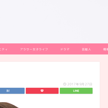
エティ
アラサー女子ライフ
ドラマ
芸能人
情
2017年9月27日