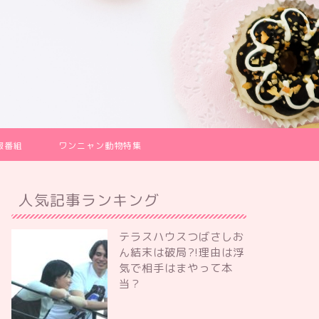
報番組
ワンニャン動物特集
人気記事ランキング
テラスハウスつばさしお
ん結末は破局?!理由は浮
気で相手はまやって本
当？