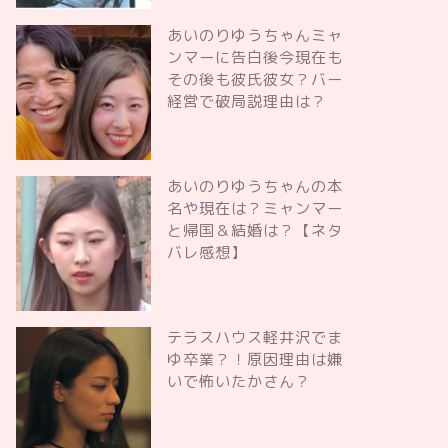
あいのりゆうちゃんミャ
ンマーに告白後今現在も
その後も彼氏彼女？バー
経営で破局説理由は？
あいのりゆうちゃんの本
名や現在は？ミャンマー
と帰国＆結婚は？【ネタ
バレ感想】
テラスハウス軽井沢でま
ゆ卒業？！原因理由は嫌
いで怖いたかさん？