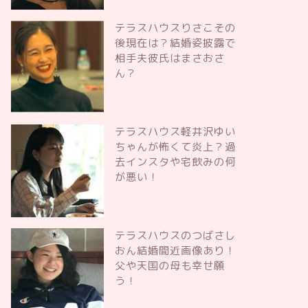
テラスハウスりさこその
後現在は？結婚姿披露で
相手夫彼氏はまさおさ
ん？
テラスハウス軽井沢ゆい
ちゃんが怖くて炎上？過
去インスタや宅飲みの何
が悪い！
テラスハウスのつばさし
おん結婚間近画像あり！
父や天国の母も幸せ願
う！