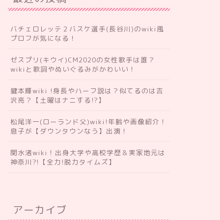
バチェロレッテ２バスケ選手(長谷川)のwiki風
プロフが気になる！
ゼスプリ(キウイ)CM2020の女性歌手は誰？
wikiと歌詞やぬいぐるみがかわいい！
鍵本輝wiki !身長やハーフ説は？似てるのは吉
沢亮？【土曜はナニする!?】
松尾洋一(ローランド父)wiki!年齢や画像紹介！
息子が【ダウンタウンなう】出演！
関水渚wiki！出身大学や高校学歴＆実家地元は
神奈川?!【全力!脱力タイムズ】
アーカイブ