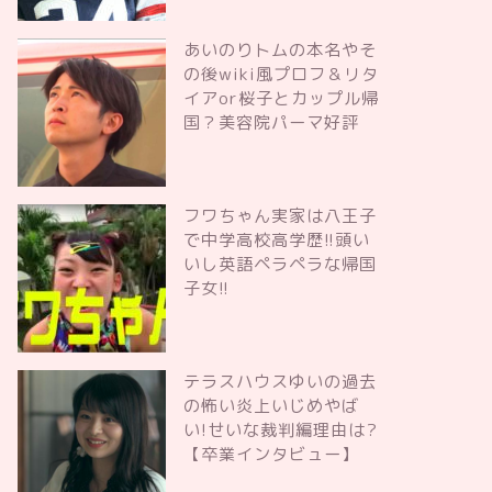
あいのりトムの本名やそ
の後wiki風プロフ＆リタ
イアor桜子とカップル帰
国？美容院パーマ好評
フワちゃん実家は八王子
で中学高校高学歴!!頭い
いし英語ペラペラな帰国
子女!!
テラスハウスゆいの過去
の怖い炎上いじめやば
い!せいな裁判編理由は?
【卒業インタビュー】