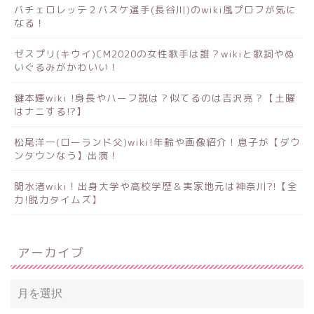
バチェロレッテ２バスケ選手(長谷川)のwiki風プロフが気に
なる！
ゼスプリ(キウイ)CM2020の女性歌手は誰？wikiと歌詞やぬ
いぐるみがかわいい！
鍵本輝wiki !身長やハーフ説は？似てるのは吉沢亮？【土曜
はナニする!?】
松尾洋一(ローランド父)wiki!年齢や画像紹介！息子が【ダウ
ンタウンなう】出演！
関水渚wiki！出身大学や高校学歴＆実家地元は神奈川?!【全
力!脱力タイムズ】
アーカイブ