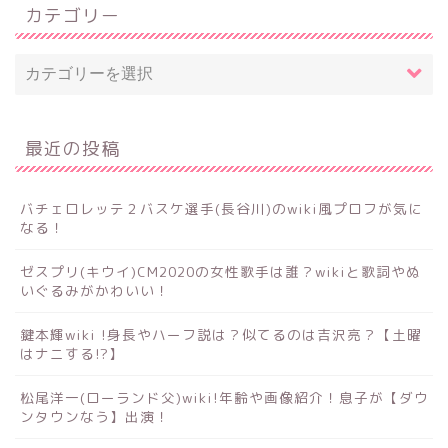
カテゴリー
最近の投稿
バチェロレッテ２バスケ選手(長谷川)のwiki風プロフが気に
なる！
ゼスプリ(キウイ)CM2020の女性歌手は誰？wikiと歌詞やぬ
いぐるみがかわいい！
鍵本輝wiki !身長やハーフ説は？似てるのは吉沢亮？【土曜
はナニする!?】
松尾洋一(ローランド父)wiki!年齢や画像紹介！息子が【ダウ
ンタウンなう】出演！