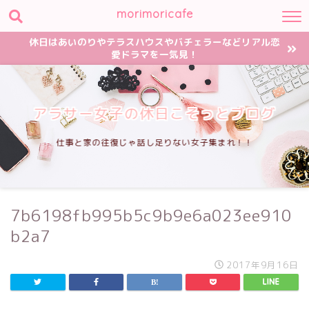
morimoricafe
休日はあいのりやテラスハウスやバチェラーなどリアル恋
愛ドラマを一気見！
アラサー女子の休日こそっとブログ
仕事と家の往復じゃ話し足りない女子集まれ！！
7b6198fb995b5c9b9e6a023ee910
b2a7
2017年9月16日