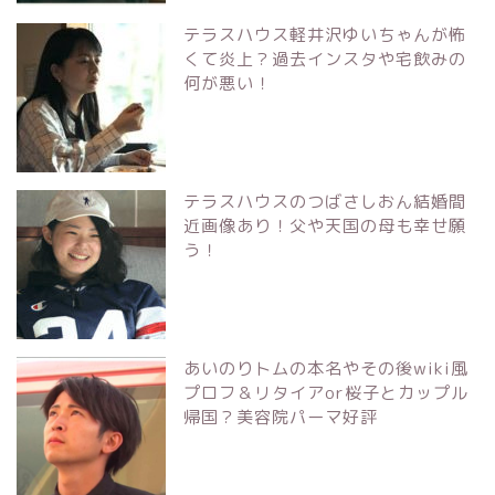
テラスハウス軽井沢ゆいちゃんが怖
くて炎上？過去インスタや宅飲みの
何が悪い！
テラスハウスのつばさしおん結婚間
近画像あり！父や天国の母も幸せ願
う！
あいのりトムの本名やその後wiki風
プロフ＆リタイアor桜子とカップル
帰国？美容院パーマ好評