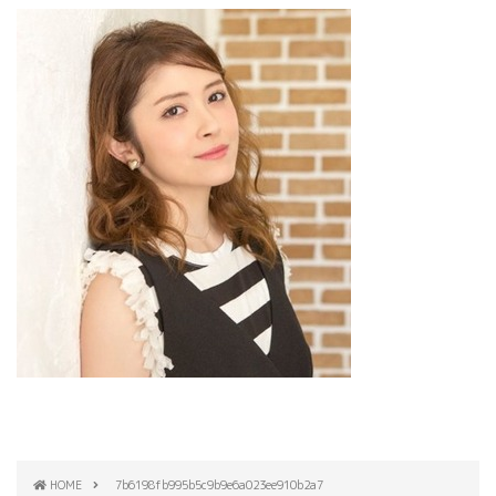
HOME
7b6198fb995b5c9b9e6a023ee910b2a7