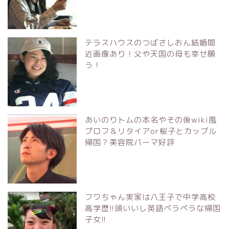
テラスハウスのつばさしおん結婚間
近画像あり！父や天国の母も幸せ願
う！
あいのりトムの本名やその後wiki風
プロフ＆リタイアor桜子とカップル
帰国？美容院パーマ好評
フワちゃん実家は八王子で中学高校
高学歴!!頭いいし英語ペラペラな帰国
子女!!