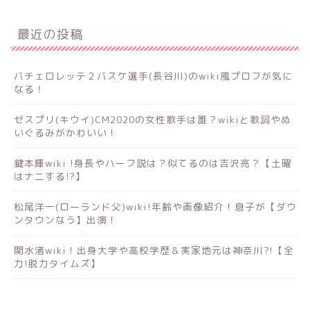
最近の投稿
バチェロレッテ２バスケ選手(長谷川)のwiki風プロフが気に
なる！
ゼスプリ(キウイ)CM2020の女性歌手は誰？wikiと歌詞やぬ
いぐるみがかわいい！
鍵本輝wiki !身長やハーフ説は？似てるのは吉沢亮？【土曜
はナニする!?】
松尾洋一(ローランド父)wiki!年齢や画像紹介！息子が【ダウ
ンタウンなう】出演！
関水渚wiki！出身大学や高校学歴＆実家地元は神奈川?!【全
力!脱力タイムズ】