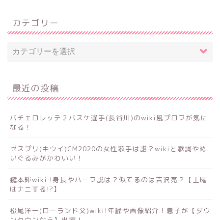
カテゴリー
最近の投稿
バチェロレッテ２バスケ選手(長谷川)のwiki風プロフが気に
なる！
ゼスプリ(キウイ)CM2020の女性歌手は誰？wikiと歌詞やぬ
いぐるみがかわいい！
鍵本輝wiki !身長やハーフ説は？似てるのは吉沢亮？【土曜
はナニする!?】
松尾洋一(ローランド父)wiki!年齢や画像紹介！息子が【ダウ
ンタウンなう】出演！