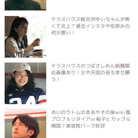
テラスハウス軽井沢ゆいちゃんが怖
くて炎上？過去インスタや宅飲みの
何が悪い！
テラスハウスのつばさしおん結婚間
近画像あり！父や天国の母も幸せ願
う！
あいのりトムの本名やその後wiki風
プロフ＆リタイアor桜子とカップル
帰国？美容院パーマ好評