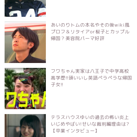
あいのりトムの本名やその後wiki風
プロフ＆リタイアor桜子とカップル
帰国？美容院パーマ好評
フワちゃん実家は八王子で中学高校
高学歴!!頭いいし英語ペラペラな帰国
子女!!
テラスハウスゆいの過去の怖い炎上
いじめやばい!せいな裁判編理由は?
【卒業インタビュー】