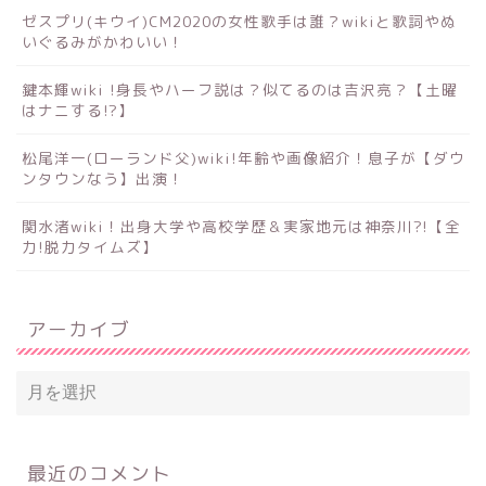
ゼスプリ(キウイ)CM2020の女性歌手は誰？wikiと歌詞やぬ
いぐるみがかわいい！
鍵本輝wiki !身長やハーフ説は？似てるのは吉沢亮？【土曜
はナニする!?】
松尾洋一(ローランド父)wiki!年齢や画像紹介！息子が【ダウ
ンタウンなう】出演！
関水渚wiki！出身大学や高校学歴＆実家地元は神奈川?!【全
力!脱力タイムズ】
アーカイブ
最近のコメント