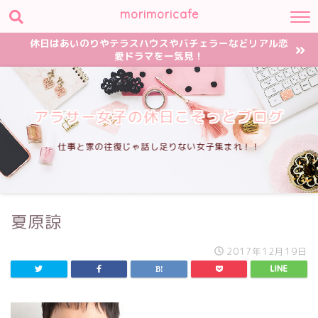
morimoricafe
休日はあいのりやテラスハウスやバチェラーなどリアル恋
愛ドラマを一気見！
アラサー女子の休日こそっとブログ
仕事と家の往復じゃ話し足りない女子集まれ！！
夏原諒
2017年12月19日