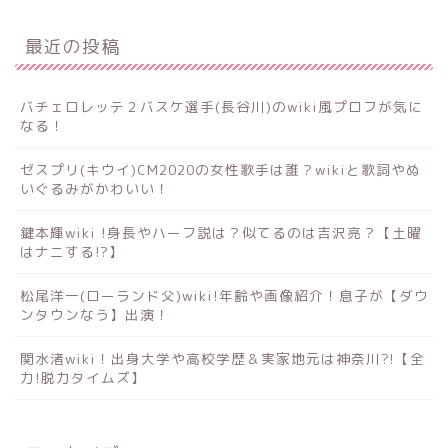
最近の投稿
バチェロレッテ２バスケ選手(長谷川)のwiki風プロフが気に
なる！
ゼスプリ(キウイ)CM2020の女性歌手は誰？wikiと歌詞やぬ
いぐるみがかわいい！
鍵本輝wiki !身長やハーフ説は？似てるのは吉沢亮？【土曜
はナニする!?】
松尾洋一(ローランド父)wiki!年齢や画像紹介！息子が【ダウ
ンタウンなう】出演！
関水渚wiki！出身大学や高校学歴＆実家地元は神奈川?!【全
力!脱力タイムズ】