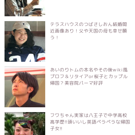
テラスハウスのつばさしおん結婚間
近画像あり！父や天国の母も幸せ願
う！
あいのりトムの本名やその後wiki風
プロフ＆リタイアor桜子とカップル
帰国？美容院パーマ好評
フワちゃん実家は八王子で中学高校
高学歴!!頭いいし英語ペラペラな帰国
子女!!