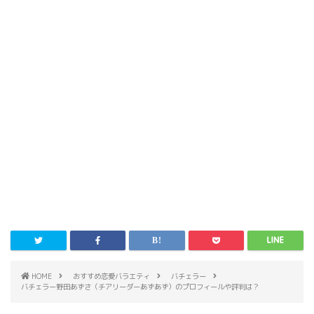
HOME
おすすめ恋愛バラエティ
バチェラー
バチェラー野田あずさ（チアリーダーあずあず）のプロフィールや評判は？