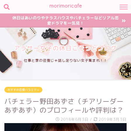
morimoricafe
休日はあいのりやテラスハウスやバチェラーなどリアル恋
愛ドラマを一気見！
アラサー女子の休日こそっとブログ
仕事と家の往復じゃ話し足りない女子集まれ！！
おすすめ恋愛バラエティ
バチェラー野田あずさ（チアリーダー
あずあず）のプロフィールや評判は？
2018年6月3日
/
2019年3月3日