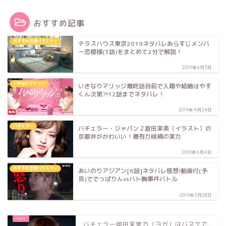
おすすめ記事
おすすめ恋愛バラエティ
テラスハウス東京2019ネタバレあらすじメンバ
ー恋模様(3話)をまとめて2分で解説！
2019年6月3日
いきなりマリッジ
いきなりマリッジ最終話目前で入籍や結婚はやす
くん次第?!12話までネタバレ！
2019年4月24日
バチェラー
バチェラー・ジャパン２倉田茉美（イラスト）の
京都弁がかわいい！最有力候補の実力
2018年6月4日
おすすめ恋愛バラエティ
あいのりアジアン[6話]ネタバレ感想!動画付(予
告)ででっぱりんvsハト胸事件バトル
2019年2月28日
バチェラー岡田茉里乃（ヨガ）はバスケで