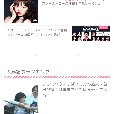
ファーストローズ獲得！年齢や性格は...
バチェラー・ジャパンシーズン２の主要
メンバーwiki紹介！ネタバレや感想...
人気記事ランキング
テラスハウスつばさしおん結末は破
局?!理由は浮気で相手はまやって本
当？