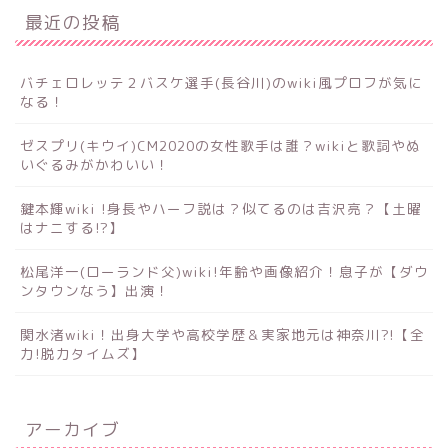
最近の投稿
バチェロレッテ２バスケ選手(長谷川)のwiki風プロフが気に
なる！
ゼスプリ(キウイ)CM2020の女性歌手は誰？wikiと歌詞やぬ
いぐるみがかわいい！
鍵本輝wiki !身長やハーフ説は？似てるのは吉沢亮？【土曜
はナニする!?】
松尾洋一(ローランド父)wiki!年齢や画像紹介！息子が【ダウ
ンタウンなう】出演！
関水渚wiki！出身大学や高校学歴＆実家地元は神奈川?!【全
力!脱力タイムズ】
アーカイブ