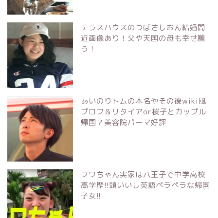
テラスハウスのつばさしおん結婚間
近画像あり！父や天国の母も幸せ願
う！
あいのりトムの本名やその後wiki風
プロフ＆リタイアor桜子とカップル
帰国？美容院パーマ好評
フワちゃん実家は八王子で中学高校
高学歴!!頭いいし英語ペラペラな帰国
子女!!