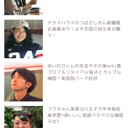
テラスハウスのつばさしおん結婚間
近画像あり！父や天国の母も幸せ願
う！
あいのりトムの本名やその後wiki風
プロフ＆リタイアor桜子とカップル
帰国？美容院パーマ好評
フワちゃん実家は八王子で中学高校
高学歴!!頭いいし英語ペラペラな帰国
子女!!