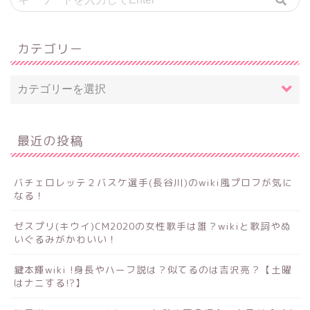
カテゴリー
最近の投稿
バチェロレッテ２バスケ選手(長谷川)のwiki風プロフが気に
なる！
ゼスプリ(キウイ)CM2020の女性歌手は誰？wikiと歌詞やぬ
いぐるみがかわいい！
鍵本輝wiki !身長やハーフ説は？似てるのは吉沢亮？【土曜
はナニする!?】