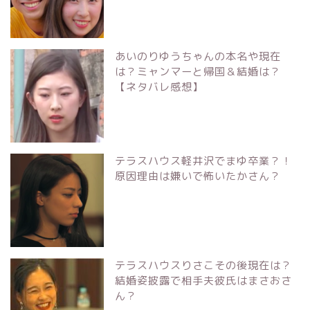
あいのりゆうちゃんの本名や現在
は？ミャンマーと帰国＆結婚は？
【ネタバレ感想】
テラスハウス軽井沢でまゆ卒業？！
原因理由は嫌いで怖いたかさん？
テラスハウスりさこその後現在は？
結婚姿披露で相手夫彼氏はまさおさ
ん？