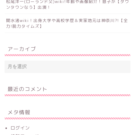
松尾洋一(ローランド父)wiki!年齢や画像紹介！息子が【ダウ
ンタウンなう】出演！
関水渚wiki！出身大学や高校学歴＆実家地元は神奈川?!【全
力!脱力タイムズ】
アーカイブ
最近のコメント
メタ情報
ログイン