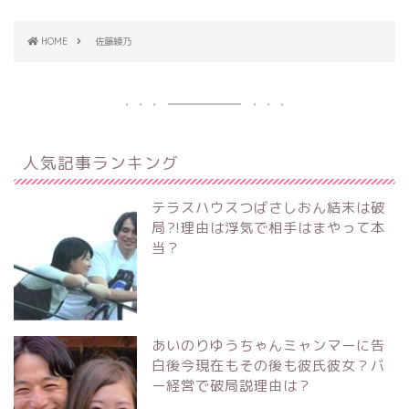
HOME
佐藤綾乃
人気記事ランキング
テラスハウスつばさしおん結末は破
局?!理由は浮気で相手はまやって本
当？
あいのりゆうちゃんミャンマーに告
白後今現在もその後も彼氏彼女？バ
ー経営で破局説理由は？