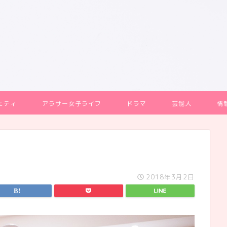
エティ
アラサー女子ライフ
ドラマ
芸能人
情
2018年3月2日