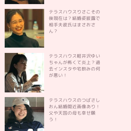
テラスハウスりさこその
後現在は？結婚姿披露で
相手夫彼氏はまさおさ
ん？
テラスハウス軽井沢ゆい
ちゃんが怖くて炎上？過
去インスタや宅飲みの何
が悪い！
テラスハウスのつばさし
おん結婚間近画像あり！
父や天国の母も幸せ願
う！