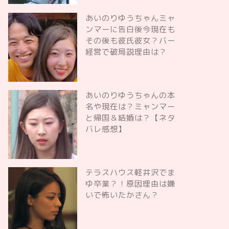
あいのりゆうちゃんミャ
ンマーに告白後今現在も
その後も彼氏彼女？バー
経営で破局説理由は？
あいのりゆうちゃんの本
名や現在は？ミャンマー
と帰国＆結婚は？【ネタ
バレ感想】
テラスハウス軽井沢でま
ゆ卒業？！原因理由は嫌
いで怖いたかさん？