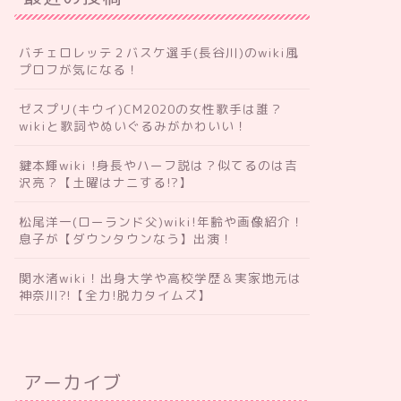
バチェロレッテ２バスケ選手(長谷川)のwiki風
プロフが気になる！
ゼスプリ(キウイ)CM2020の女性歌手は誰？
wikiと歌詞やぬいぐるみがかわいい！
鍵本輝wiki !身長やハーフ説は？似てるのは吉
沢亮？【土曜はナニする!?】
松尾洋一(ローランド父)wiki!年齢や画像紹介！
息子が【ダウンタウンなう】出演！
関水渚wiki！出身大学や高校学歴＆実家地元は
神奈川?!【全力!脱力タイムズ】
アーカイブ