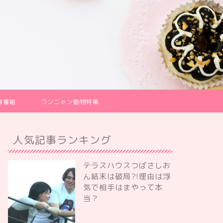
報番組
ワンニャン動物特集
人気記事ランキング
テラスハウスつばさしお
ん結末は破局?!理由は浮
気で相手はまやって本
当？