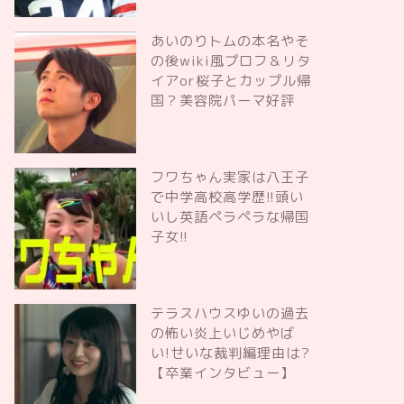
あいのりトムの本名やそ
の後wiki風プロフ＆リタ
イアor桜子とカップル帰
国？美容院パーマ好評
フワちゃん実家は八王子
で中学高校高学歴!!頭い
いし英語ペラペラな帰国
子女!!
テラスハウスゆいの過去
の怖い炎上いじめやば
い!せいな裁判編理由は?
【卒業インタビュー】