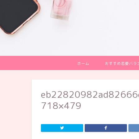
ホーム
おすすめ恋愛バラ
eb22820982ad82666
718×479