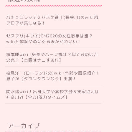
バチェロレッテ２バスケ選手(長谷川)のwiki風
プロフが気になる！
ゼスプリ(キウイ)CM2020の女性歌手は誰？
wikiと歌詞やぬいぐるみがかわいい！
鍵本輝wiki !身長やハーフ説は？似てるのは吉
沢亮？【土曜はナニする!?】
松尾洋一(ローランド父)wiki!年齢や画像紹介！
息子が【ダウンタウンなう】出演！
関水渚wiki！出身大学や高校学歴＆実家地元は
神奈川?!【全力!脱力タイムズ】
アーカイブ