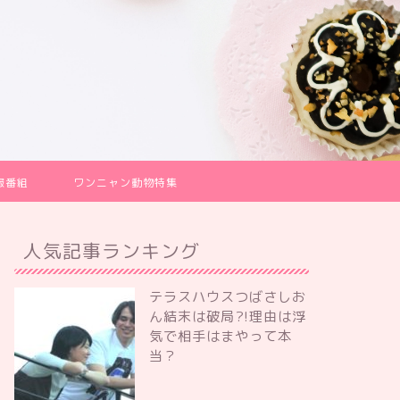
報番組
ワンニャン動物特集
人気記事ランキング
テラスハウスつばさしお
ん結末は破局?!理由は浮
気で相手はまやって本
当？