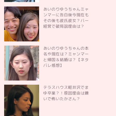
あいのりゆうちゃんミャ
ンマーに告白後今現在も
その後も彼氏彼女？バー
経営で破局説理由は？
あいのりゆうちゃんの本
名や現在は？ミャンマー
と帰国＆結婚は？【ネタ
バレ感想】
テラスハウス軽井沢でま
ゆ卒業？！原因理由は嫌
いで怖いたかさん？