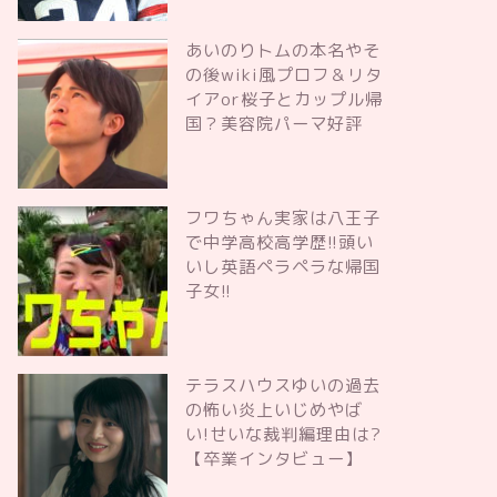
あいのりトムの本名やそ
の後wiki風プロフ＆リタ
イアor桜子とカップル帰
国？美容院パーマ好評
フワちゃん実家は八王子
で中学高校高学歴!!頭い
いし英語ペラペラな帰国
子女!!
テラスハウスゆいの過去
の怖い炎上いじめやば
い!せいな裁判編理由は?
【卒業インタビュー】