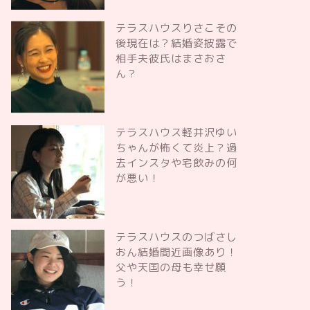
テラスハウスりさこその
後現在は？結婚姿披露で
相手夫彼氏はまさおさ
ん？
テラスハウス軽井沢ゆい
ちゃんが怖くて炎上？過
去インスタや宅飲みの何
が悪い！
テラスハウスのつばさし
おん結婚間近画像あり！
父や天国の母も幸せ願
う！