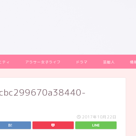
エティ
アラサー女子ライフ
ドラマ
芸能人
情
cbc299670a38440-
2017年10月22日