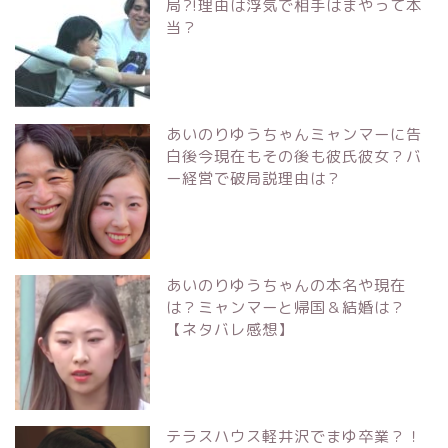
局?!理由は浮気で相手はまやって本
当？
あいのりゆうちゃんミャンマーに告
白後今現在もその後も彼氏彼女？バ
ー経営で破局説理由は？
あいのりゆうちゃんの本名や現在
は？ミャンマーと帰国＆結婚は？
【ネタバレ感想】
テラスハウス軽井沢でまゆ卒業？！