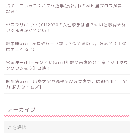
バチェロレッテ２バスケ選手(長谷川)のwiki風プロフが気に
なる！
ゼスプリ(キウイ)CM2020の女性歌手は誰？wikiと歌詞やぬ
いぐるみがかわいい！
鍵本輝wiki !身長やハーフ説は？似てるのは吉沢亮？【土曜
はナニする!?】
松尾洋一(ローランド父)wiki!年齢や画像紹介！息子が【ダウ
ンタウンなう】出演！
関水渚wiki！出身大学や高校学歴＆実家地元は神奈川?!【全
力!脱力タイムズ】
アーカイブ