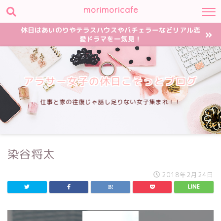
morimoricafe
休日はあいのりやテラスハウスやバチェラーなどリアル恋
愛ドラマを一気見！
アラサー女子の休日こそっとブログ
仕事と家の往復じゃ話し足りない女子集まれ！！
染谷将太
2018年2月24日