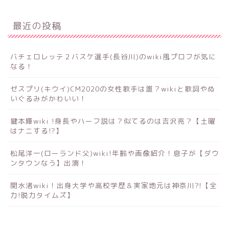
最近の投稿
バチェロレッテ２バスケ選手(長谷川)のwiki風プロフが気に
なる！
ゼスプリ(キウイ)CM2020の女性歌手は誰？wikiと歌詞やぬ
いぐるみがかわいい！
鍵本輝wiki !身長やハーフ説は？似てるのは吉沢亮？【土曜
はナニする!?】
松尾洋一(ローランド父)wiki!年齢や画像紹介！息子が【ダウ
ンタウンなう】出演！
関水渚wiki！出身大学や高校学歴＆実家地元は神奈川?!【全
力!脱力タイムズ】