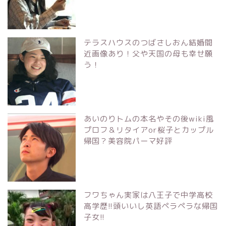
テラスハウスのつばさしおん結婚間
近画像あり！父や天国の母も幸せ願
う！
あいのりトムの本名やその後wiki風
プロフ＆リタイアor桜子とカップル
帰国？美容院パーマ好評
フワちゃん実家は八王子で中学高校
高学歴!!頭いいし英語ペラペラな帰国
子女!!