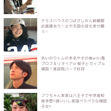
テラスハウスのつばさしおん結婚間
近画像あり！父や天国の母も幸せ願
う！
あいのりトムの本名やその後wiki風
プロフ＆リタイアor桜子とカップル
帰国？美容院パーマ好評
フワちゃん実家は八王子で中学高校
高学歴!!頭いいし英語ペラペラな帰国
子女!!