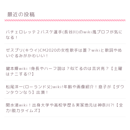
最近の投稿
バチェロレッテ２バスケ選手(長谷川)のwiki風プロフが気に
なる！
ゼスプリ(キウイ)CM2020の女性歌手は誰？wikiと歌詞やぬ
いぐるみがかわいい！
鍵本輝wiki !身長やハーフ説は？似てるのは吉沢亮？【土曜
はナニする!?】
松尾洋一(ローランド父)wiki!年齢や画像紹介！息子が【ダウ
ンタウンなう】出演！
関水渚wiki！出身大学や高校学歴＆実家地元は神奈川?!【全
力!脱力タイムズ】