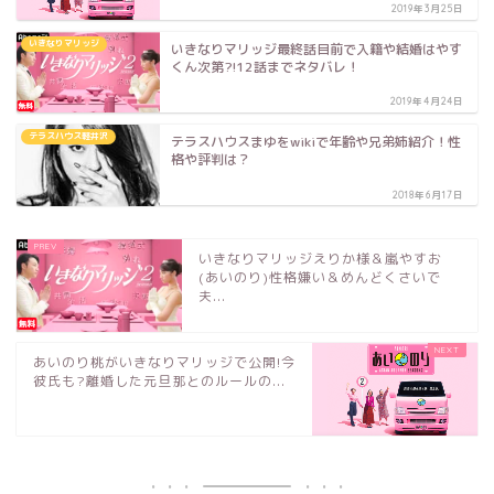
2019年3月25日
いきなりマリッジ
いきなりマリッジ最終話目前で入籍や結婚はやす
くん次第?!12話までネタバレ！
2019年4月24日
テラスハウス軽井沢
テラスハウスまゆをwikiで年齢や兄弟姉紹介！性
格や評判は？
2018年6月17日
いきなりマリッジえりか様＆嵐やすお
(あいのり)性格嫌い＆めんどくさいで
夫...
あいのり桃がいきなりマリッジで公開!今
彼氏も?離婚した元旦那とのルールの...