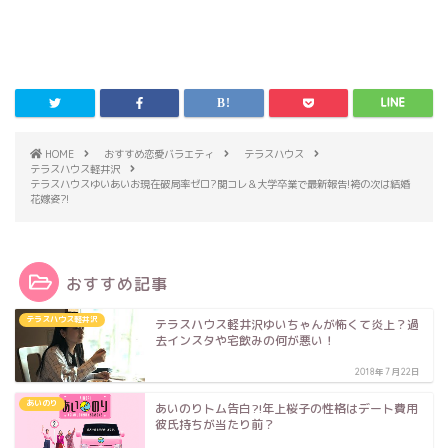
HOME
おすすめ恋愛バラエティ
テラスハウス
テラスハウス軽井沢
テラスハウスゆいあいお現在破局率ゼロ?関コレ＆大学卒業で最新報告!袴の次は結婚
花嫁姿?!
おすすめ記事
テラスハウス軽井沢
テラスハウス軽井沢ゆいちゃんが怖くて炎上？過
去インスタや宅飲みの何が悪い！
2018年7月22日
あいのり
あいのりトム告白?!年上桜子の性格はデート費用
彼氏持ちが当たり前？