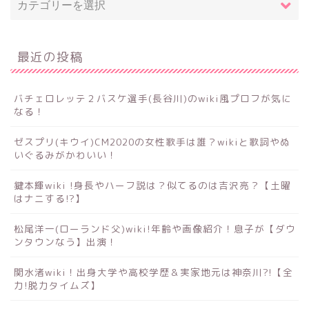
最近の投稿
バチェロレッテ２バスケ選手(長谷川)のwiki風プロフが気に
なる！
ゼスプリ(キウイ)CM2020の女性歌手は誰？wikiと歌詞やぬ
いぐるみがかわいい！
鍵本輝wiki !身長やハーフ説は？似てるのは吉沢亮？【土曜
はナニする!?】
松尾洋一(ローランド父)wiki!年齢や画像紹介！息子が【ダウ
ンタウンなう】出演！
関水渚wiki！出身大学や高校学歴＆実家地元は神奈川?!【全
力!脱力タイムズ】