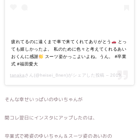
疲れてるのに遠くまで車で来てくれてありがとう
とっ
ても嬉しかったよ。 私のために色々と考えてくれるあい
おくんに感謝
スーツ姿かっこよいよね。うん。 #卒業
式 #福田愛大
tanaka
さん(@heisei_8nen)がシェアした投稿 –
2019年 3月月18日午前5時45分PDT
そんな幸せいっぱいのゆいちゃんが
関コレ翌日にインスタにアップしたのは、
卒業式で袴姿のゆいちゃん＆スーツ姿のあいおの