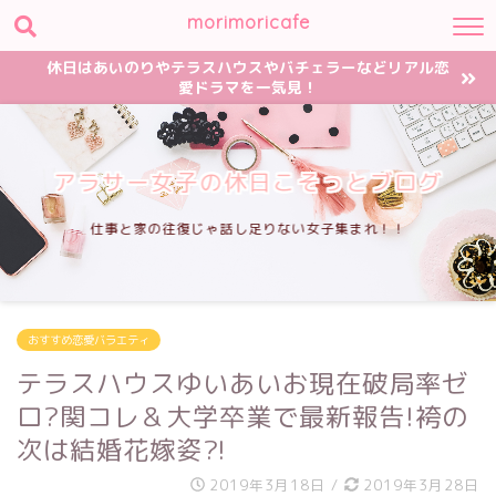
morimoricafe
休日はあいのりやテラスハウスやバチェラーなどリアル恋
愛ドラマを一気見！
アラサー女子の休日こそっとブログ
仕事と家の往復じゃ話し足りない女子集まれ！！
おすすめ恋愛バラエティ
テラスハウスゆいあいお現在破局率ゼ
ロ?関コレ＆大学卒業で最新報告!袴の
次は結婚花嫁姿?!
2019年3月18日
/
2019年3月28日