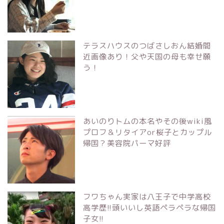
テラスハウスのつばさしおん結婚間
近画像あり！父や天国の母も幸せ願
う！
あいのりトムの本名やその後wiki風
プロフ＆リタイアor桜子とカップル
帰国？美容院パーマ好評
フワちゃん実家は八王子で中学高校
高学歴!!頭いいし英語ペラペラな帰国
子女!!