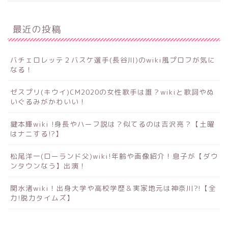
最近の投稿
バチェロレッテ２バスケ選手(長谷川)のwiki風プロフが気に
なる！
ゼスプリ(キウイ)CM2020の女性歌手は誰？wikiと歌詞やぬ
いぐるみがかわいい！
鍵本輝wiki !身長やハーフ説は？似てるのは吉沢亮？【土曜
はナニする!?】
松尾洋一(ローランド父)wiki!年齢や画像紹介！息子が【ダウ
ンタウンなう】出演！
関水渚wiki！出身大学や高校学歴＆実家地元は神奈川?!【全
力!脱力タイムズ】