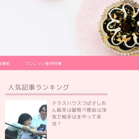
報番組
ワンニャン動物特集
人気記事ランキング
テラスハウスつばさしお
ん結末は破局?!理由は浮
気で相手はまやって本
当？