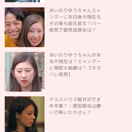
あいのりゆうちゃんミャ
ンマーに告白後今現在も
その後も彼氏彼女？バー
経営で破局説理由は？
あいのりゆうちゃんの本
名や現在は？ミャンマー
と帰国＆結婚は？【ネタ
バレ感想】
テラスハウス軽井沢でま
ゆ卒業？！原因理由は嫌
いで怖いたかさん？