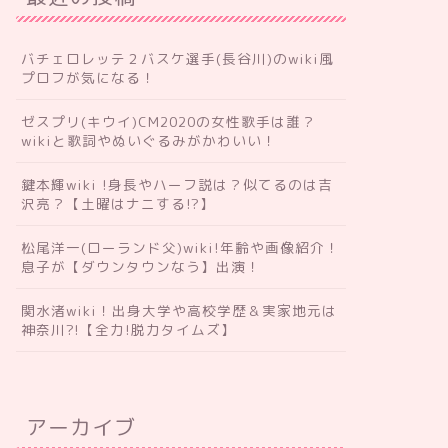
バチェロレッテ２バスケ選手(長谷川)のwiki風
プロフが気になる！
ゼスプリ(キウイ)CM2020の女性歌手は誰？
wikiと歌詞やぬいぐるみがかわいい！
鍵本輝wiki !身長やハーフ説は？似てるのは吉
沢亮？【土曜はナニする!?】
松尾洋一(ローランド父)wiki!年齢や画像紹介！
息子が【ダウンタウンなう】出演！
関水渚wiki！出身大学や高校学歴＆実家地元は
神奈川?!【全力!脱力タイムズ】
アーカイブ