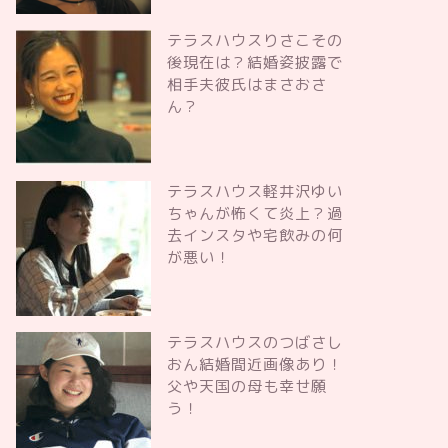
テラスハウスりさこその
後現在は？結婚姿披露で
相手夫彼氏はまさおさ
ん？
テラスハウス軽井沢ゆい
ちゃんが怖くて炎上？過
去インスタや宅飲みの何
が悪い！
テラスハウスのつばさし
おん結婚間近画像あり！
父や天国の母も幸せ願
う！