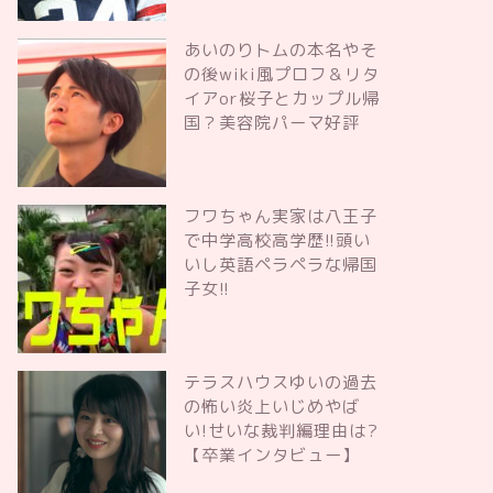
あいのりトムの本名やそ
の後wiki風プロフ＆リタ
イアor桜子とカップル帰
国？美容院パーマ好評
フワちゃん実家は八王子
で中学高校高学歴!!頭い
いし英語ペラペラな帰国
子女!!
テラスハウスゆいの過去
の怖い炎上いじめやば
い!せいな裁判編理由は?
【卒業インタビュー】