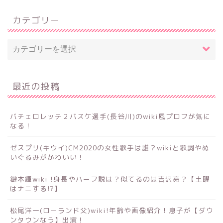
カテゴリー
最近の投稿
バチェロレッテ２バスケ選手(長谷川)のwiki風プロフが気に
なる！
ゼスプリ(キウイ)CM2020の女性歌手は誰？wikiと歌詞やぬ
いぐるみがかわいい！
鍵本輝wiki !身長やハーフ説は？似てるのは吉沢亮？【土曜
はナニする!?】
松尾洋一(ローランド父)wiki!年齢や画像紹介！息子が【ダウ
ンタウンなう】出演！