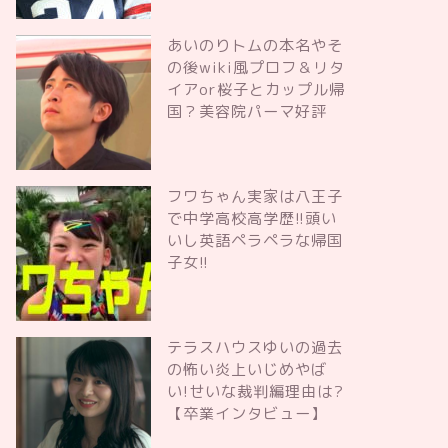
あいのりトムの本名やそ
の後wiki風プロフ＆リタ
イアor桜子とカップル帰
国？美容院パーマ好評
フワちゃん実家は八王子
で中学高校高学歴!!頭い
いし英語ペラペラな帰国
子女!!
テラスハウスゆいの過去
の怖い炎上いじめやば
い!せいな裁判編理由は?
【卒業インタビュー】