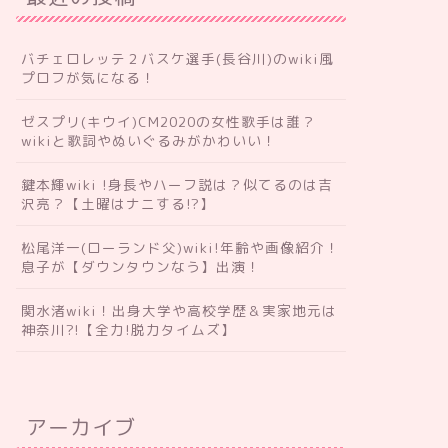
バチェロレッテ２バスケ選手(長谷川)のwiki風
プロフが気になる！
ゼスプリ(キウイ)CM2020の女性歌手は誰？
wikiと歌詞やぬいぐるみがかわいい！
鍵本輝wiki !身長やハーフ説は？似てるのは吉
沢亮？【土曜はナニする!?】
松尾洋一(ローランド父)wiki!年齢や画像紹介！
息子が【ダウンタウンなう】出演！
関水渚wiki！出身大学や高校学歴＆実家地元は
神奈川?!【全力!脱力タイムズ】
アーカイブ