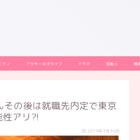
エティ
アラサー女子ライフ
ドラマ
芸能人
情
んその後は就職先内定で東京
性アリ?!
2019年3月30日