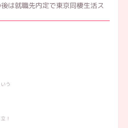
の後は就職先内定で東京同棲生活ス
という
！
両立！