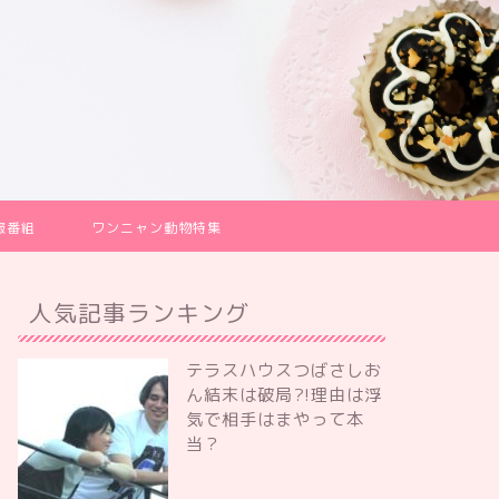
報番組
ワンニャン動物特集
人気記事ランキング
テラスハウスつばさしお
ん結末は破局?!理由は浮
気で相手はまやって本
当？