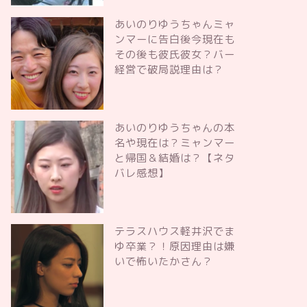
あいのりゆうちゃんミャ
ンマーに告白後今現在も
その後も彼氏彼女？バー
経営で破局説理由は？
あいのりゆうちゃんの本
名や現在は？ミャンマー
と帰国＆結婚は？【ネタ
バレ感想】
テラスハウス軽井沢でま
ゆ卒業？！原因理由は嫌
いで怖いたかさん？