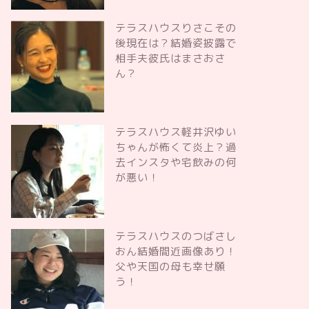
テラスハウスりさこその
後現在は？結婚姿披露で
相手夫彼氏はまさおさ
ん？
テラスハウス軽井沢ゆい
ちゃんが怖くて炎上？過
去インスタや宅飲みの何
が悪い！
テラスハウスのつばさし
おん結婚間近画像あり！
父や天国の母も幸せ願
う！